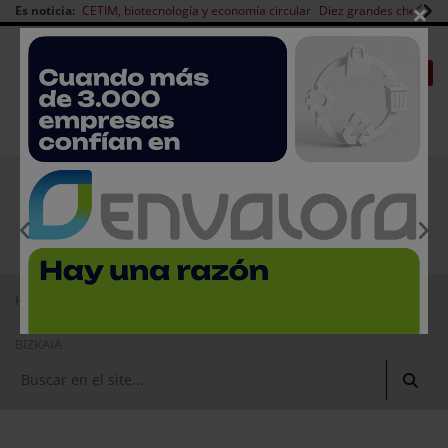
×
Es noticia:
CETIM, biotecnología y economía circular
Diez grandes chefs en 
Redes Sociales
|
|
Es noticia
CANAL EMPLEO
Login empresas
Registro
EMPRESAS PREMIUM
Home
Empresas de tecnología de alimentos
GOBIERNO VASCO - DPTO. DE SALUD DELEGACION TERRITORIAL
BIZKAIA