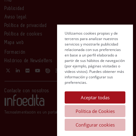
Publicidad
Aviso legal
Política de privacidad
Utilizamos cookies propias y de
Política de cookies
terceros para analizar nuestros
Mapa web
servicios y mostrarle publicidad
relacionada con sus preferencias
Formación
en base a un perfil elaborado a
partir de sus hábitos de navegación
Histórico de Newsletters
(por ejemplo, páginas visitadas o
videos vistos). Puedes obtener más
información y configurar sus
preferencias.
Contacte con nosotros
Aceptar todas
Política de Cookies
Tecnoalimentación es un portal de Infoedita
Configurar cookies