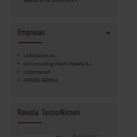
talento en la industria 4.0
Empresas
Liofilizacion.es
UV-Consulting Peschl España S.L.
Coformacion
AERZEN IBÉRICA
Revista TecnoAlimen
Contacto