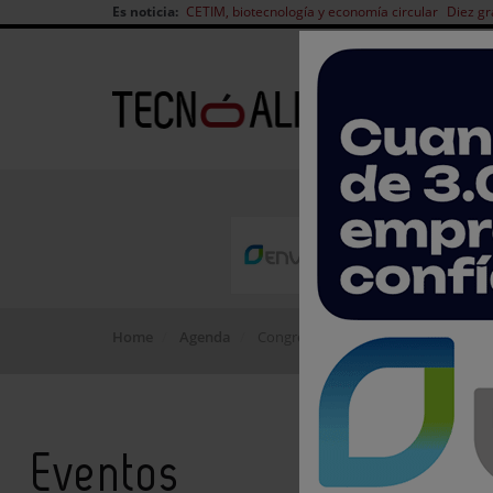
Es noticia:
CETIM, biotecnología y economía circular
Diez gr
Home
Agenda
Congresos
Eventos