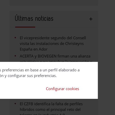
Últimas noticias
El vicepresidente segundo del Consell
visita las instalaciones de Christeyns
España en Ador
ACERTA y BIOVEGEN firman una alianza
estratégica para impulsar la innovación y
la sostenibilidad en el sector
s preferencias en base a un perfil elaborado a
agroalimentario
ón y configurar sus preferencias.
GENCI y FEDEMCO firman un convenio
para la divulgación y apoyo al
Configurar cookies
cumplimiento de la RAP de envases de
madera
El CZFB identifica la falta de perfiles
híbridos como el principal reto del