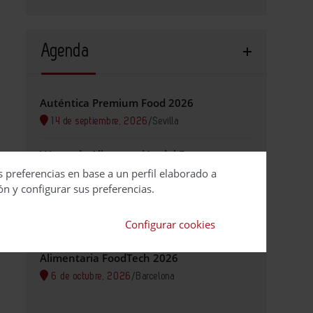
Agenda
Auténtica Premium Food 2026
14 de septiembre, 2026
/
Sevilla
V Jornada Alimentación del Futuro
s preferencias en base a un perfil elaborado a
29 de septiembre, 2026
/
Valencia
ón y configurar sus preferencias.
BioSpain 2026
Configurar cookies
29 de septiembre, 2026
/
Bilbao Exhibition Centre
Alimentaria FoodTech 2026
6 de octubre, 2026
/
Barcelona