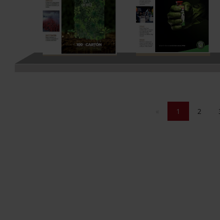
«
1
2