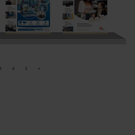
3
4
5
»