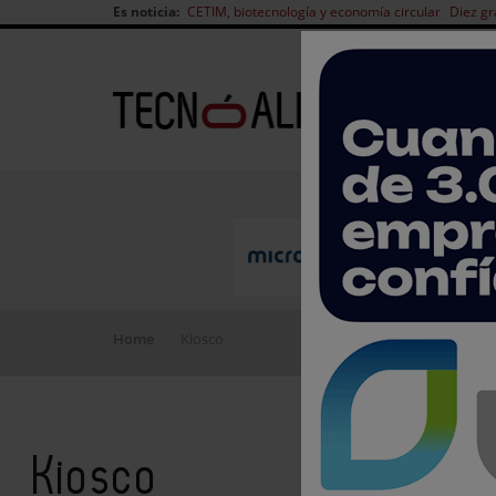
Es noticia:
CETIM, biotecnología y economía circular
Diez gr
Home
Kiosco
Kiosco