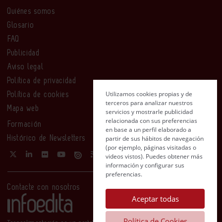
Quiénes somos
Glosario
FAQ
Publicidad
Aviso legal
Política de privacidad
Utilizamos cookies propias y de
Política de cookies
terceros para analizar nuestros
Mapa web
servicios y mostrarle publicidad
relacionada con sus preferencias
Formación
en base a un perfil elaborado a
partir de sus hábitos de navegación
Histórico de Newsletters
(por ejemplo, páginas visitadas o
videos vistos). Puedes obtener más
información y configurar sus
preferencias.
Contacte con nosotros
Aceptar todas
Política de Cookies