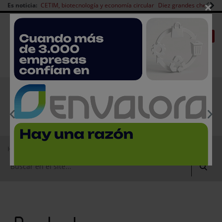
×
Es noticia:
CETIM, biotecnología y economía circular
Diez grandes chefs en 
Redes Sociales
|
|
Es noticia
CANAL EMPLEO
Login empresas
Registro
EMPRESAS PREMIUM
Home
Productos