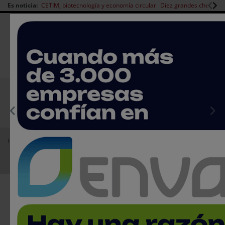
Es noticia:
CETIM, biotecnología y economía circular
Diez grandes chefs en 
Redes Sociales
|
|
Es noticia
CANAL EMPLEO
Login empresas
Registro
EMPRESAS PREMIUM
Home
Agenda
Webinar
Food Packaging Summit
Food Packaging Summit