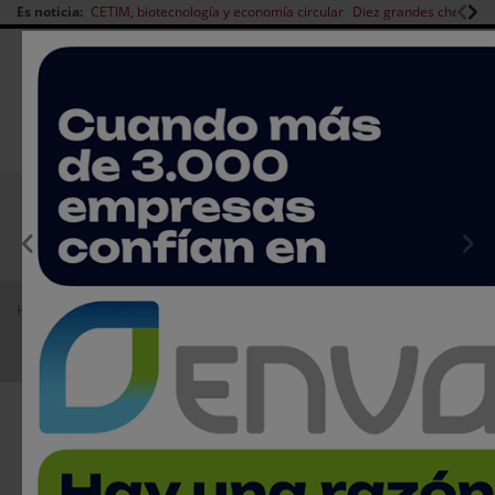
Es noticia:
CETIM, biotecnología y economía circular
Diez grandes chefs en 
Redes Sociales
|
|
Es noticia
CANAL EMPLEO
Login empresas
Registro
EMPRESAS PREMIUM
Home
Agenda
Ferias
Nutraceuticals Europe 2020
Nutraceuticals Europe 2020