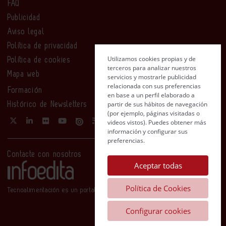
FAQ
Publicidad
Aviso legal
Política de privacidad
Utilizamos cookies propias y de
Política de cookies
terceros para analizar nuestros
Mapa web
servicios y mostrarle publicidad
relacionada con sus preferencias
Formación
en base a un perfil elaborado a
partir de sus hábitos de navegación
Histórico de Newsletters
(por ejemplo, páginas visitadas o
videos vistos). Puedes obtener más
información y configurar sus
preferencias.
Contacte con nosotros
Aceptar todas
Política de Cookies
Tecnoalimentación es un portal de Infoedita
Configurar cookies