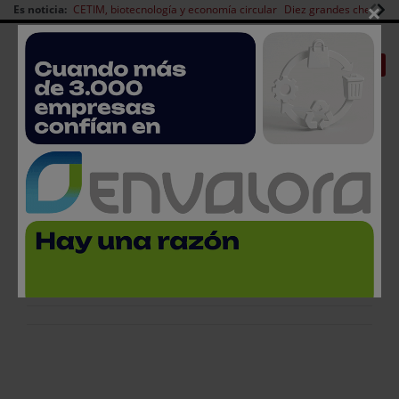
×
Es noticia:
CETIM, biotecnología y economía circular
Diez grandes chefs en 
Redes Sociales
|
|
Es noticia
CANAL EMPLEO
Login empresas
Registro
1 de enero, 1970
< Volver