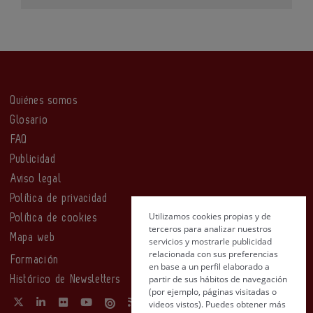
Quiénes somos
Glosario
FAQ
Publicidad
Aviso legal
Política de privacidad
Utilizamos cookies propias y de
Política de cookies
terceros para analizar nuestros
Mapa web
servicios y mostrarle publicidad
relacionada con sus preferencias
Formación
en base a un perfil elaborado a
partir de sus hábitos de navegación
Histórico de Newsletters
(por ejemplo, páginas visitadas o
videos vistos). Puedes obtener más