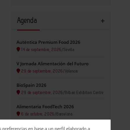
Agenda
Auténtica Premium Food 2026
14 de septiembre, 2026
/
Sevilla
V Jornada Alimentación del Futuro
29 de septiembre, 2026
/
Valencia
BioSpain 2026
29 de septiembre, 2026
/
Bilbao Exhibition Centre
Alimentaria FoodTech 2026
6 de octubre, 2026
/
Barcelona
s preferencias en base a un perfil elaborado a