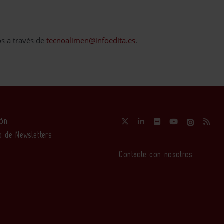
os a través de
tecnoalimen@infoedita.es
.
ión
o de Newsletters
Contacte con nosotros