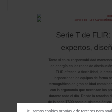
Serie T de FLIR:
expertos, dise
Tanto si es su responsabilidad mantener 
de energía en las redes de distribució
FLIR ofrecen la flexibilidad, la pre
inspeccionar los equipos de forma s
termográficas de gran calidad combinan
con la ergonomía que necesitan los p
durante todo el día. Desde la rotación 
de la serie T500 hasta el sistema óptico
OSX™ diseñado en exclusiva para los mod
Utilizamos cookies propias y de terceros para anal