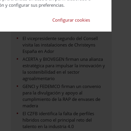
ón y configurar sus preferencias.
Últimas noticias
Configurar cookies
El vicepresidente segundo del Consell
visita las instalaciones de Christeyns
España en Ador
ACERTA y BIOVEGEN firman una alianza
estratégica para impulsar la innovación y
la sostenibilidad en el sector
agroalimentario
GENCI y FEDEMCO firman un convenio
para la divulgación y apoyo al
cumplimiento de la RAP de envases de
madera
El CZFB identifica la falta de perfiles
híbridos como el principal reto del
talento en la industria 4.0