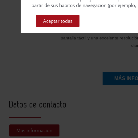
nivel en diseñ
partir de sus hábitos de navegación (por ejemplo, 
Trabaje con mayor comodidad gracias a 
Aceptar todas
bloque óptico rotatorio de la T1K se enc
Con botones programables, acceso a l
pantalla táctil y una excelente resoluci
dia
MÁS INF
Datos de contacto
Más información