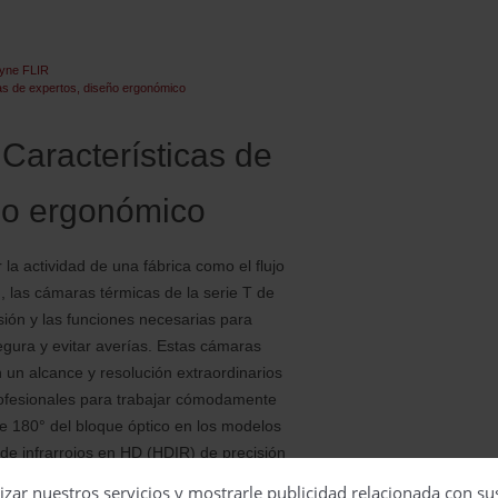
 Características de
ño ergonómico
la actividad de una fábrica como el flujo
n, las cámaras térmicas de la serie T de
cisión y las funciones necesarias para
egura y evitar averías. Estas cámaras
 un alcance y resolución extraordinarios
rofesionales para trabajar cómodamente
de 180° del bloque óptico en los modelos
 de infrarrojos en HD (HDIR) de precisión
elos T1K, la serie T ofrece el siguiente
izar nuestros servicios y mostrarle publicidad relacionada con su