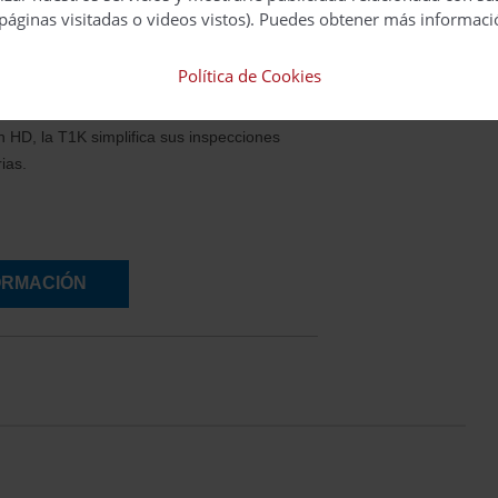
o y rendimiento.
páginas visitadas o videos vistos). Puedes obtener más informaci
la visualización flexible y deje que el
Política de Cookies
argue de apuntar en los ángulos difíciles.
as funciones del menú a través de una
ón HD, la T1K simplifica sus inspecciones
rias.
ORMACIÓN