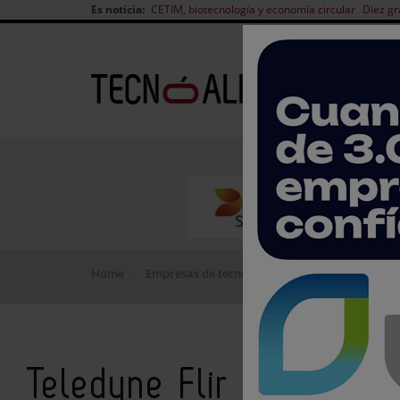
Es noticia:
CETIM, biotecnología y economía circular
Diez gr
Home
Empresas de tecnología de alimentos
Teled
Teledyne Flir