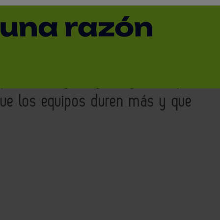
nes?
La supervisión de las
enimiento de los equipos: es una
 que la energía siga fluyendo, que
que los equipos duren más y que