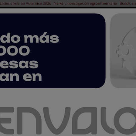
andes chefs en Auténtica 2026
Neiker, investigación agroalimentaria
Busch, si
NOTICIAS
PRODUCTOS
AGENDA
ARTÍCULOS
EMPRESAS PREMIUM
yne Flir