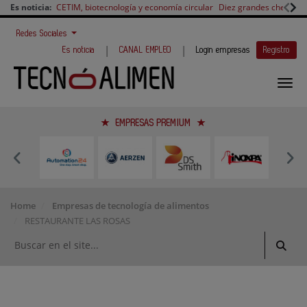
Es noticia:
CETIM, biotecnología y economía circular
Diez grandes chefs en 
Redes Sociales
|
|
Es noticia
CANAL EMPLEO
Login empresas
Registro
EMPRESAS PREMIUM
Home
Empresas de tecnología de alimentos
RESTAURANTE LAS ROSAS