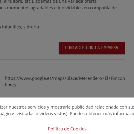
 aire libre, etc.), además de una variada oferta
unos momentos agradables e inolvidables en compañía de
infantiles, sidrería
CONTACTE CON LA EMPRESA
https://www.google.es/maps/place/Merendero+El+Rinconí
hl=es
izar nuestros servicios y mostrarle publicidad relacionada con su
páginas visitadas o videos vistos). Puedes obtener más informaci
Política de Cookies