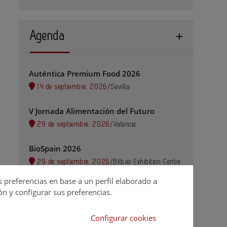
Agenda
Auténtica Premium Food 2026
14 de septiembre, 2026
/
Sevilla
V Jornada Alimentación del Futuro
29 de septiembre, 2026
/
Valencia
n+de+Deva/@43.5090259,-5.6079492,16.69z/data=!4m2!3m1!1s
BioSpain 2026
29 de septiembre, 2026
/
Bilbao Exhibition Centre
s preferencias en base a un perfil elaborado a
Alimentaria FoodTech 2026
ón y configurar sus preferencias.
6 de octubre, 2026
/
Barcelona
Configurar cookies