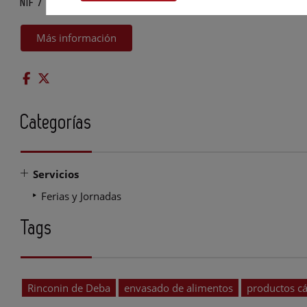
10.809.943N
NIF /
Más información
Categorías
Servicios
Ferias y Jornadas
Tags
Rinconin de Deba
envasado de alimentos
productos cá