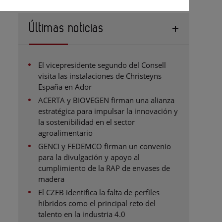
Últimas noticias
El vicepresidente segundo del Consell
visita las instalaciones de Christeyns
España en Ador
ACERTA y BIOVEGEN firman una alianza
estratégica para impulsar la innovación y
la sostenibilidad en el sector
agroalimentario
GENCI y FEDEMCO firman un convenio
para la divulgación y apoyo al
cumplimiento de la RAP de envases de
madera
El CZFB identifica la falta de perfiles
híbridos como el principal reto del
talento en la industria 4.0