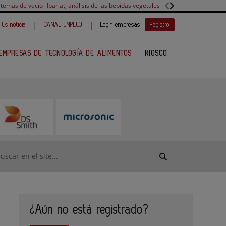
stemas de vacío
Iparlat, análisis de las bebidas vegetales
FANUC, colaboración 
|
|
Es noticia
CANAL EMPLEO
Login empresas
Registro
EMPRESAS DE TECNOLOGÍA DE ALIMENTOS
KIOSCO
¿Aún no está registrado?