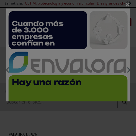
×
Es noticia:
CETIM, biotecnología y economía circular
Diez grandes chefs en 
Redes Sociales
|
|
Es noticia
CANAL EMPLEO
Login empresas
Registro
EMPRESAS PREMIUM
Home
Empresas de tecnología de alimentos
PALABRA CLAVE