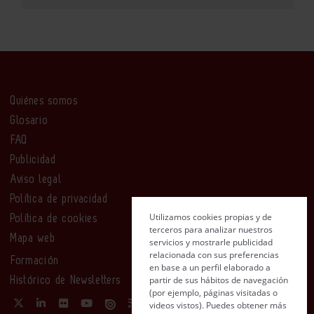
Quiénes somos
Glosario
FAQ
Publicidad
Aviso legal
Política de privacidad
Utilizamos cookies propias y de
Política de cookies
terceros para analizar nuestros
Mapa web
servicios y mostrarle publicidad
relacionada con sus preferencias
Formación
en base a un perfil elaborado a
partir de sus hábitos de navegación
Histórico de Newsletters
(por ejemplo, páginas visitadas o
videos vistos). Puedes obtener más