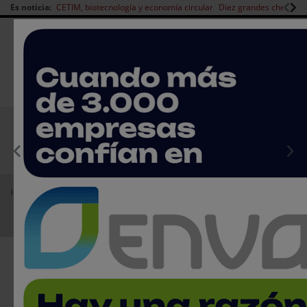
Es noticia:
CETIM, biotecnología y economía circular
Diez grandes chefs en 
Redes Sociales
|
|
Es noticia
CANAL EMPLEO
Login empresas
Registro
EMPRESAS PREMIUM
Home
Agenda
Ferias
Conxemar 2019
Conxemar 2019