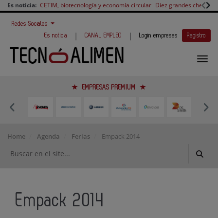
Es noticia:
CETIM, biotecnología y economía circular
Diez grandes chefs en 
Redes Sociales
|
|
Es noticia
CANAL EMPLEO
Login empresas
Registro
EMPRESAS PREMIUM
Home
Agenda
Ferias
Empack 2014
Empack 2014