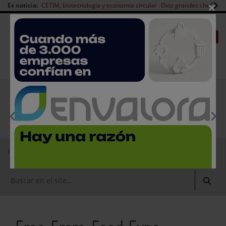
×
Es noticia:
CETIM, biotecnología y economía circular
Diez grandes chefs en 
Redes Sociales
|
|
Es noticia
CANAL EMPLEO
Login empresas
Registro
EMPRESAS PREMIUM
Home
Agenda
Ferias
Free From Food Expo Sudamérica 2021