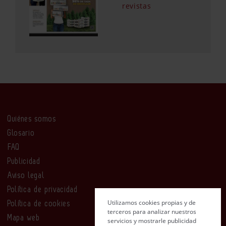
revistas
Quiénes somos
Glosario
FAQ
Publicidad
Aviso legal
Política de privacidad
Utilizamos cookies propias y de
Política de cookies
terceros para analizar nuestros
Mapa web
servicios y mostrarle publicidad