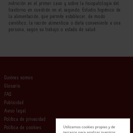
nutrición en el primer caso y sobre la fisiopatología del
trastorno en cuestión en el segundo. Estudio higiénico de
la alimentación, que permite establecer, de modo
científico, la ración alimenticia o dieta conveniente a una
persona, según su trabajo o estado de salud.
Quiénes somos
Glosario
FAQ
Publicidad
Aviso legal
Política de privacidad
Utilizamos cookies propias y de
Política de cookies
terceros para analizar nuestros