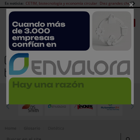
×
Es noticia:
CETIM, biotecnología y economía circular
Diez grandes chefs en 
Redes Sociales
|
|
Es noticia
CANAL EMPLEO
Login empresas
Registro
Glosario sobre empresas de
tecnología de alimentos
EMPRESAS PREMIUM
Home
Glosario
Dietética