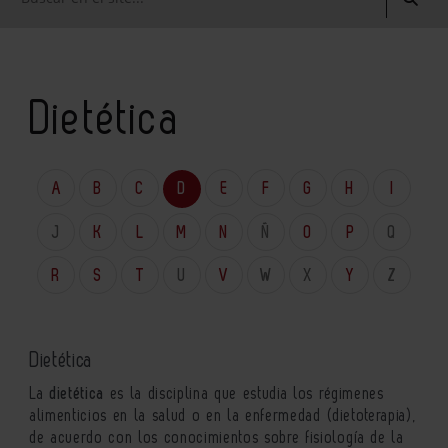
Dietética
A
B
C
D
E
F
G
H
I
J
K
L
M
N
Ñ
O
P
Q
R
S
T
U
V
W
X
Y
Z
Dietética
La
dietética
es la disciplina que estudia los régimenes
alimenticios en la salud o en la enfermedad (dietoterapia),
de acuerdo con los conocimientos sobre fisiología de la