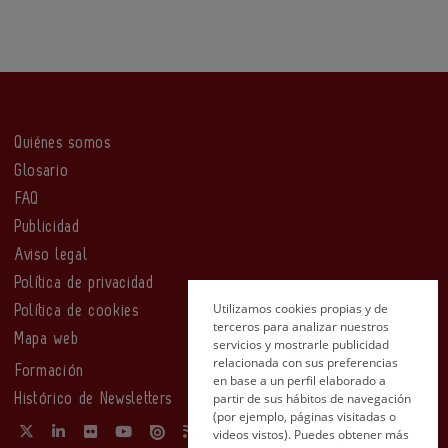
Quiénes somos
Glosario
FAQ
Publicidad
Aviso legal
Política de privacidad
Utilizamos cookies propias y de
Política de cookies
terceros para analizar nuestros
Mapa web
servicios y mostrarle publicidad
relacionada con sus preferencias
Formación
en base a un perfil elaborado a
partir de sus hábitos de navegación
Histórico de Newsletters
(por ejemplo, páginas visitadas o
videos vistos). Puedes obtener más