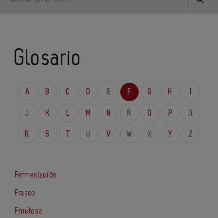
Glosario
A
B
C
D
E
F
G
H
I
J
K
L
M
N
Ñ
O
P
Q
R
S
T
U
V
W
X
Y
Z
Fermentación
Frasco
Fructosa