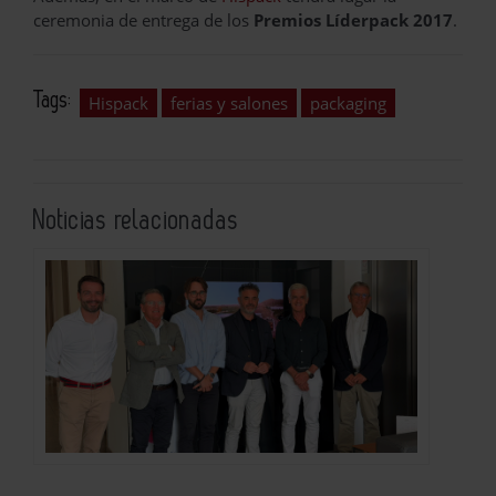
ceremonia de entrega de los
Premios Líderpack 2017
.
Tags:
Hispack
ferias y salones
packaging
Noticias relacionadas