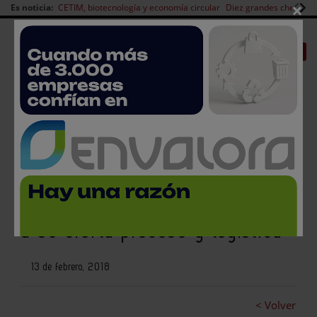
×
Es noticia:
CETIM, biotecnología y economía circular
Diez grandes chefs en 
Redes Sociales
|
|
Es noticia
CANAL EMPLEO
Login empresas
Registro
Hispack exhibe la fuerza de la
industria del packaging y suma
a su oferta proceso y logística
13 de febrero, 2018
< Volver