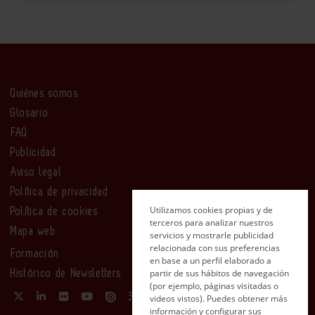
Quiénes somos
Glosario
FAQ
Publicidad
Aviso legal
Política de privacidad
Utilizamos cookies propias y de
Política de cookies
terceros para analizar nuestros
Mapa web
servicios y mostrarle publicidad
relacionada con sus preferencias
Formación
en base a un perfil elaborado a
partir de sus hábitos de navegación
Histórico de Newsletters
(por ejemplo, páginas visitadas o
videos vistos). Puedes obtener más
información y configurar sus