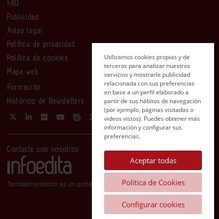
FAQ
Publicidad
Aviso legal
Política de privacidad
Utilizamos cookies propias y de
Política de cookies
terceros para analizar nuestros
Mapa web
servicios y mostrarle publicidad
relacionada con sus preferencias
Formación
en base a un perfil elaborado a
partir de sus hábitos de navegación
Histórico de Newsletters
(por ejemplo, páginas visitadas o
videos vistos). Puedes obtener más
información y configurar sus
preferencias.
Contacte con nosotros
Aceptar todas
Política de Cookies
Tecnoalimentación es un portal de Infoedita
Configurar cookies