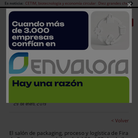
×
Es noticia:
CETIM, biotecnología y economía circular
Diez grandes chefs en 
Redes Sociales
|
|
Es noticia
CANAL EMPLEO
Login empresas
Registro
Jordi Bernabeu es nombrado
presidente de Hispack 2021
29 de enero, 2019
< Volver
El salón de packaging, proceso y logística de Fira