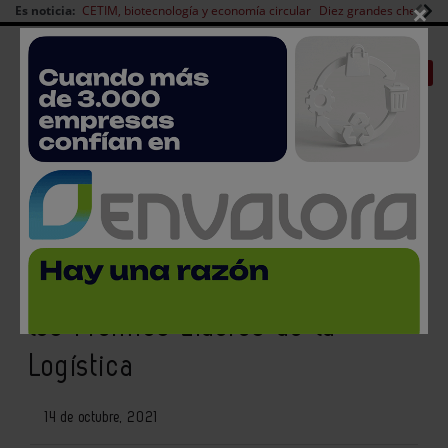
×
Es noticia:
CETIM, biotecnología y economía circular
Diez grandes chefs en 
Redes Sociales
|
|
Es noticia
CANAL EMPLEO
Login empresas
Registro
Logistics & Automation Madrid
acogerá una nueva edición de
los Premios Líderes de la
Logística
14 de octubre, 2021