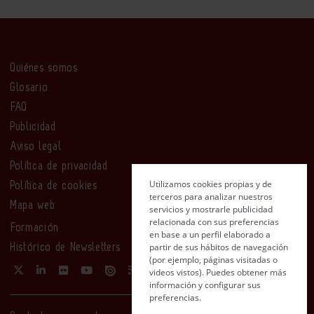
Quiénes somos
Glosario
FAQ
Publicidad
Aviso legal
Política de privacidad
Utilizamos cookies propias y de
Política de cookies
terceros para analizar nuestros
Mapa web
servicios y mostrarle publicidad
relacionada con sus preferencias
Formación
en base a un perfil elaborado a
partir de sus hábitos de navegación
Histórico de Newsletters
(por ejemplo, páginas visitadas o
videos vistos). Puedes obtener más
información y configurar sus
preferencias.