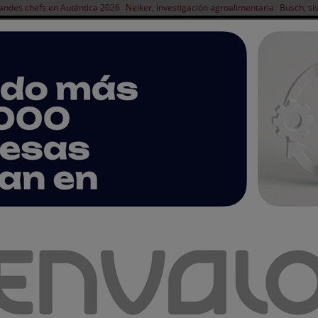
andes chefs en Auténtica 2026
Neiker, investigación agroalimentaria
Busch, si
NOTICIAS
PRODUCTOS
AGENDA
ARTÍCULOS
EMPRESAS PREMIUM
g de capacidad para el sector del plátano