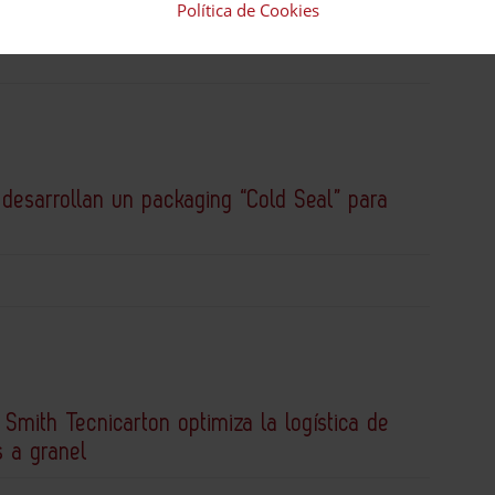
ra logística y packaging exigentes
Política de Cookies
desarrollan un packaging “Cold Seal” para
 Smith Tecnicarton optimiza la logística de
s a granel