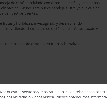
ndeja de cartón ondulado con capacidad de 8kg de plátanos
clientes del Grupo. Esta nueva bandeja sustituye a la caja de
ca de nuestros clientes.
frutas y hortalizas, investigando y desarrollando
ad, convirtiendo el embalaje de cartón en el más adecuado y
s en embalajes de cartón para frutas y hortalizas.
izar nuestros servicios y mostrarle publicidad relacionada con su
páginas visitadas o videos vistos). Puedes obtener más informaci
s ventosas de alto caudal con el nuevo