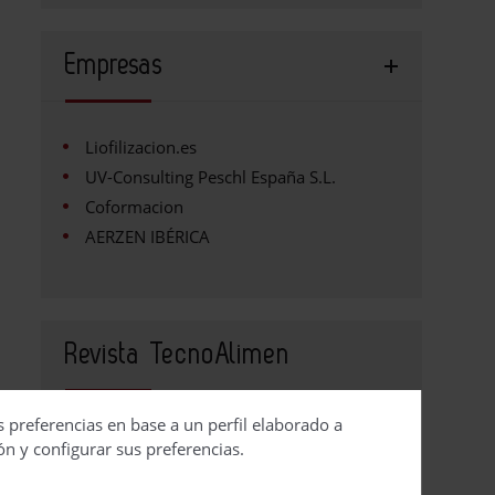
Empresas
Liofilizacion.es
UV-Consulting Peschl España S.L.
Coformacion
AERZEN IBÉRICA
Revista TecnoAlimen
s preferencias en base a un perfil elaborado a
Contacto
ón y configurar sus preferencias.
Publicidad