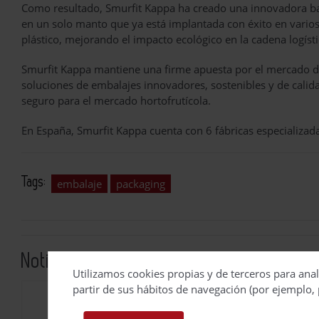
Como resultado, Smurfit Kappa ha creado una innovadora ba
en un solo manto que ya está implantada con éxito en varios 
plástico, mejorando el impacto ecológico en la cadena logísti
Smurfit Kappa mantiene una firme apuesta por el mercado de 
soluciones de embalajes innovadores, sostenibles y de calid
seguro para el mercado hortofrutícola.
En España, Smurfit Kappa cuenta con 6 fábricas especializada
Tags:
embalaje
packaging
Noticias relacionadas
Utilizamos cookies propias y de terceros para anal
partir de sus hábitos de navegación (por ejemplo, 
Piab redefine la