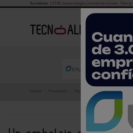
Es noticia:
CETIM, biotecnología y economía circular
Diez gr
Home
Productos
Packaging
Un embalaje de 8 k