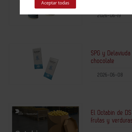
concepto BLFF pa
Aceptar todas
2026-06-19
SPG y Delaviuda 
chocolate
2026-06-08
El Octabin de DS
frutas y verdura