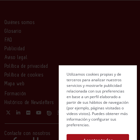
Quiénes somos
Glosario
FAQ
Publicidad
Aviso legal
Política de privacidad
Utilizamos cookies propias y de
Política de cookies
terceros para analizar nuestros
Mapa web
servicios y mostrarle publicidad
relacionada con sus preferencias
Formación
en base a un perfil elaborado a
partir de sus hábitos de navegación
Histórico de Newsletters
(por ejemplo, páginas visitadas o
videos vistos). Puedes obtener más
información y configurar sus
preferencias.
Contacte con nosotros