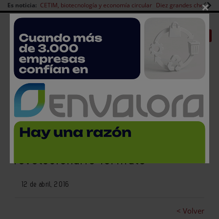
×
Es noticia:
CETIM, biotecnología y economía circular
Diez grandes chefs en 
Redes Sociales
|
|
Es noticia
CANAL EMPLEO
Login empresas
Registro
Granini relanza su gama en
envases Tetra Brik con un
revolucionario formato
12 de abril, 2016
< Volver