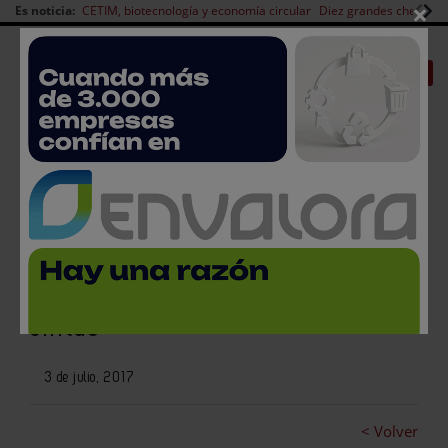
×
Es noticia:
CETIM, biotecnología y economía circular
Diez grandes chefs en 
Redes Sociales
|
|
Es noticia
CANAL EMPLEO
Login empresas
Registro
Betelgeux lanza su Sistema de
Higienización Automática de
cintas
3 de julio, 2017
< Volver