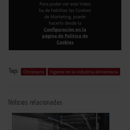
Para poder ver este Vídeo
ha de habilitar las Cookies
de Marketing, puede
hacerlo desde la
Configuración en la
página de Politíca de
Cookies
Tags:
Christeyns
higiene en la industria alimentaria
Noticias relacionadas