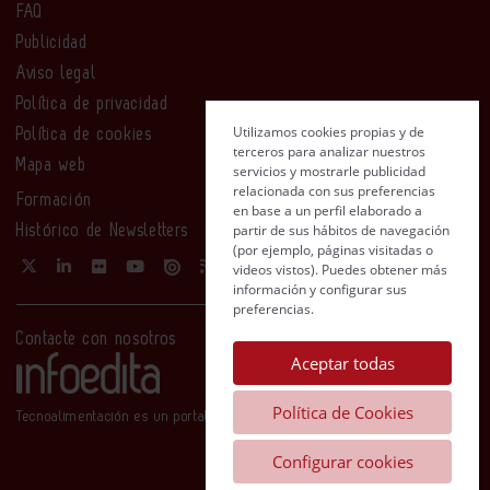
FAQ
Publicidad
Aviso legal
Política de privacidad
Utilizamos cookies propias y de
Política de cookies
terceros para analizar nuestros
Mapa web
servicios y mostrarle publicidad
relacionada con sus preferencias
Formación
en base a un perfil elaborado a
partir de sus hábitos de navegación
Histórico de Newsletters
(por ejemplo, páginas visitadas o
videos vistos). Puedes obtener más
información y configurar sus
preferencias.
Contacte con nosotros
Aceptar todas
Política de Cookies
Tecnoalimentación es un portal de Infoedita
Configurar cookies