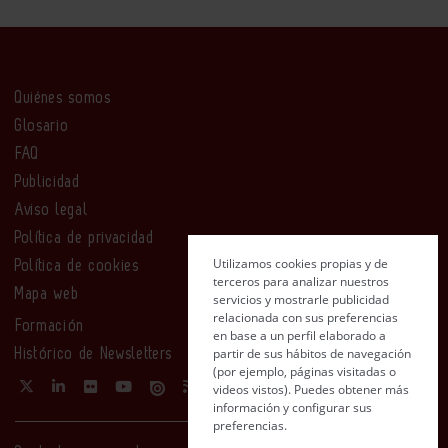
Quiénes somos
Glosario
FAQ
Publicidad
Aviso legal
Política de privacidad
Utilizamos cookies propias y de
Política de cookies
terceros para analizar nuestros
Mapa web
servicios y mostrarle publicidad
relacionada con sus preferencias
Formación
en base a un perfil elaborado a
partir de sus hábitos de navegación
Histórico de Newsletters
(por ejemplo, páginas visitadas o
videos vistos). Puedes obtener más
información y configurar sus
preferencias.