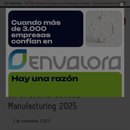
×
Es noticia:
CETIM, biotecnología y economía circular
Diez grandes chefs en 
Redes Sociales
|
|
Es noticia
CANAL EMPLEO
Login empresas
Registro
Sidel presenta el revolucionario
EvoBLOW Laser a Oriente Medio
en el evento Gulfood
Manufacturing 2025
3 de noviembre, 2025