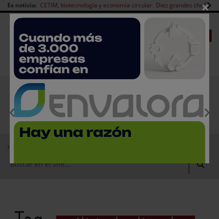
×
Es noticia:
CETIM, biotecnología y economía circular
Diez grandes chefs en 
Redes Sociales
|
|
Es noticia
CANAL EMPLEO
Login empresas
Registro
EMPRESAS PREMIUM
Home
análisis de alimentos