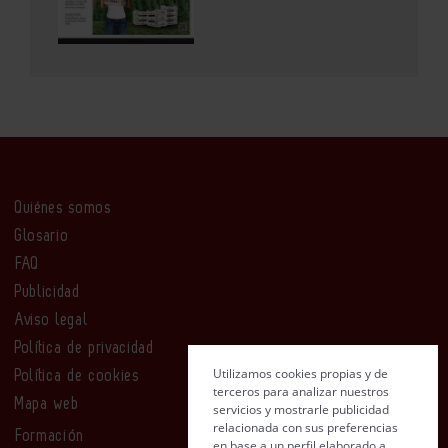
Quiénes somos
Glosario
FAQ
Publicidad
Aviso legal
Política de privacidad
Utilizamos cookies propias y de
Política de cookies
terceros para analizar nuestros
Mapa web
servicios y mostrarle publicidad
relacionada con sus preferencias
Formación
en base a un perfil elaborado a