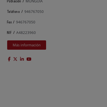
MUNGUIA
Población /
946767050
Teléfono /
946767050
Fax /
A48223960
NIF /
Más información