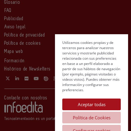
Glosario
FAQ
Publicidad
Aviso legal
Política de privacidad
Utilizamos cookies propias y de
Política de cookies
terceros para analizar nuestros
Mapa web
servicios y mostrarle publicidad
relacionada con sus preferencias
Formación
en base a un perfil elaborado a
partir de sus hábitos de navegación
Histórico de Newsletters
(por ejemplo, páginas visitadas o
videos vistos). Puedes obtener más
información y configurar sus
preferencias.
Contacte con nosotros
Aceptar todas
Política de Cookies
Tecnoalimentación es un portal de Infoedita
Configurar cookies