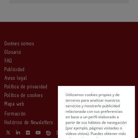
Quiénes somos
Glosario
FAQ
Publicidad
Aviso legal
Política de privacidad
Utilizamos cookies propias y de
Política de cookies
terceros para analizar nuestros
Mapa web
servicios y mostrarle publicidad
relacionada con sus preferencias
Formación
en base a un perfil elaborado a
partir de sus hábitos de navegación
Histórico de Newsletters
(por ejemplo, páginas visitadas o
videos vistos). Puedes obtener más