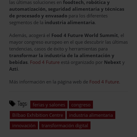
las últimas soluciones en
foodtech, robótica y
automatización, seguridad alimentaria y técnicas
de procesado y envasado
para los diferentes
segmentos de la
industria alimentaria
.
Además, acogerá el
Food 4 Future World Summit
, el
mayor congreso europeo en el que descubrir las últimas
tendencias, casos de éxito y herramientas para
transformar la industria de la alimentación y
bebidas
.
Food 4 Future
está organizado por
Nebext
y
Azti
.
Más información en la página web de
Food 4 Future
.
Tags:
ferias y salones
congreso
Bilbao Exhibition Centre
industria alimentaria
innovación
transformación digital