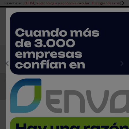
Es noticia:
CETIM, biotecnología y economía circular
Diez grandes chefs en 
Redes Sociales
|
|
Es noticia
CANAL EMPLEO
Login empresas
Registro
EMPRESAS PREMIUM
Home
Agenda
Ferias
Food 4 Future 2023
Food 4 Future 2023