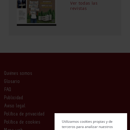
Ver todas las
revistas
Quiénes somos
Glosario
FAQ
Publicidad
Aviso legal
Política de privacidad
Utilizamos cookies propias y de
Política de cookies
terceros para analizar nuestros