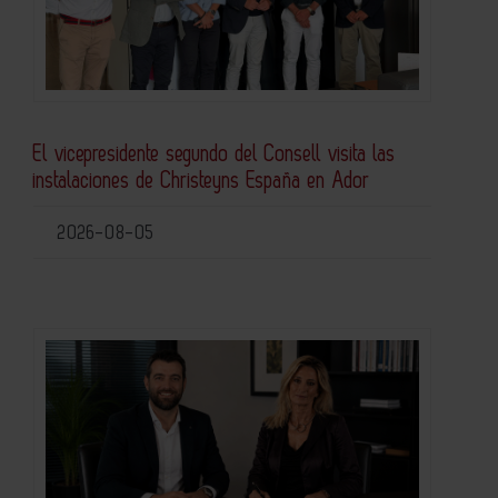
El vicepresidente segundo del Consell visita las
instalaciones de Christeyns España en Ador
2026-08-05