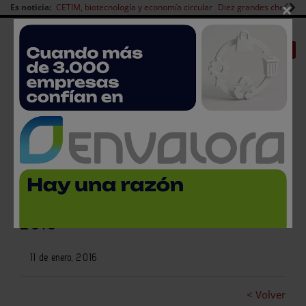
×
Es noticia:
CETIM, biotecnología y economía circular
Diez grandes chefs en 
Redes Sociales
|
|
Es noticia
CANAL EMPLEO
Login empresas
Registro
Las nuevas tecnologías en
agricultura, a debate en FIMA
2016
11 de enero, 2016
< Volver