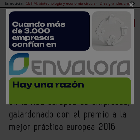
×
Es noticia:
CETIM, biotecnología y economía circular
Diez grandes chefs en 
Redes Sociales
|
|
Es noticia
CANAL EMPLEO
Login empresas
Registro
El grupo de trabajo de
alimentación que lidera AINIA
en la Red Europea de Empresas,
galardonado con el premio a la
mejor práctica europea 2016