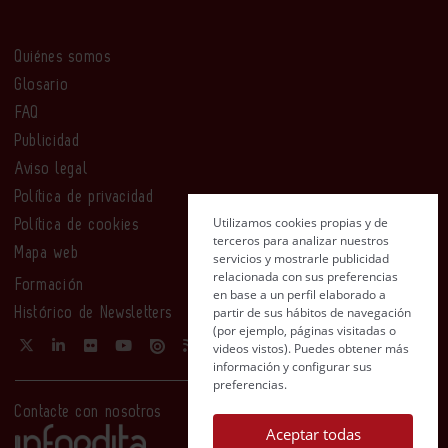
Quiénes somos
Glosario
FAQ
Publicidad
Aviso legal
Política de privacidad
Utilizamos cookies propias y de
Política de cookies
terceros para analizar nuestros
Mapa web
servicios y mostrarle publicidad
relacionada con sus preferencias
Formación
en base a un perfil elaborado a
partir de sus hábitos de navegación
Histórico de Newsletters
(por ejemplo, páginas visitadas o
videos vistos). Puedes obtener más
información y configurar sus
preferencias.
Contacte con nosotros
Aceptar todas