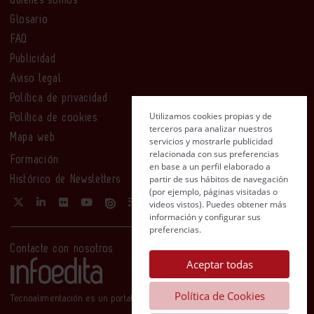
Quiénes somos
Glosario
FAQ
Publicidad
Aviso legal
Política de privacidad
Utilizamos cookies propias y de
Política de cookies
terceros para analizar nuestros
Mapa web
servicios y mostrarle publicidad
relacionada con sus preferencias
Formación
en base a un perfil elaborado a
partir de sus hábitos de navegación
Histórico de Newsletters
(por ejemplo, páginas visitadas o
videos vistos). Puedes obtener más
información y configurar sus
preferencias.
Contacte con nosotros
Aceptar todas
Política de Cookies
Tecnoalimentación es un portal de Infoedita