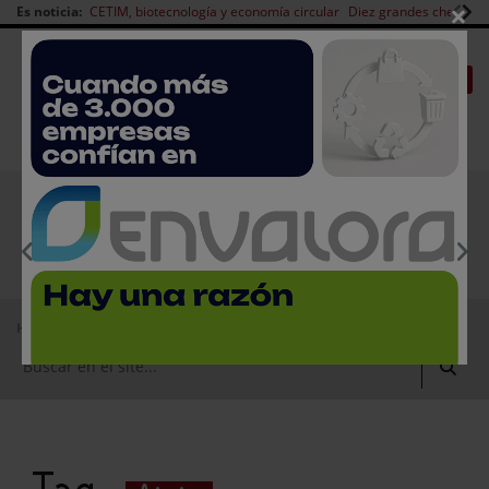
×
Es noticia:
CETIM, biotecnología y economía circular
Diez grandes chefs en 
Redes Sociales
|
|
Es noticia
CANAL EMPLEO
Login empresas
Registro
EMPRESAS PREMIUM
Home
Ainia