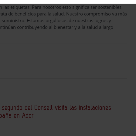
neo
, ha comentado: "Los enfoques sostenibles en la industria
 las etiquetas. Para nosotros esto significa ser sostenibles
rata de beneficios para la salud. Nuestro compromiso va más
l suministro. Estamos orgullosos de nuestros logros y
tinúan contribuyendo al bienestar y a la salud a largo
 segundo del Consell visita las instalaciones
spaña en Ador