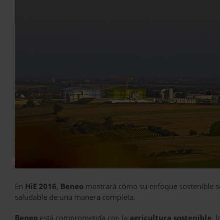
En
HiE 2016
,
Beneo
mostrará cómo su enfoque sostenible se
saludable de una manera completa.
Beneo
está comprometida con la
agricultura sostenible
, 