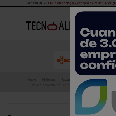
Es noticia:
CETIM, biotecnología y economía circular
Diez gr
Home
Noticias
Actualidad del sector
Beneo propone en HiE no olvidar el fuerte vínculo entre 