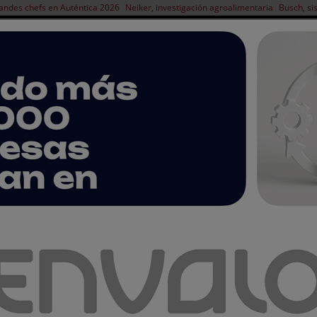
andes chefs en Auténtica 2026
Neiker, investigación agroalimentaria
Busch, si
NOTICIAS
PRODUCTOS
AGENDA
ARTÍCULOS
EMPRESAS PREMIUM
la sustitución de azúcar y la sostenibilidad