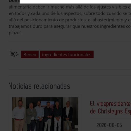
Dominique Speleers
, miembro de la junta ejecutiva de
Be
alimentaria deben ir mucho más allá de los ajustes visibles en
en todos y cada uno de los aspectos, sobre todo cuando se t
allá del posicionamiento de productos, el abastecimiento y e
trabajamos duro para asegurar que nuestros ingredientes con
plazo".
Tags:
Beneo
ingredientes funcionales
Noticias relacionadas
El vicepresidente
de Christeyns E
2026-08-05