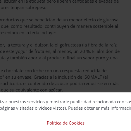
el azúcar en la etiqueta pero liberan cantidades elevadas de
idores tengan sobrepeso.
productos que se benefician de un menor efecto de glucosa
 que, como resultado, contribuyen de manera sostenible al
esentará en la feria incluye:
, la textura y el dulzor, la oligofructosa (la fibra de la raíz
 de este yogur de fruta en, al menos, un 20 %. El almidón de
uta y también aporta al producto final un sabor puro y una
 de chocolate con leche con una respuesta reducida de
o" en su envase. Gracias a la inclusión de ISOMALT (el
de achicoria, el contenido de azúcar podría reducirse en más
 que su equivalente con azúcar.
: Gracias a la inclusión de Palatinose™ (el azúcar de próxima
izar nuestros servicios y mostrarle publicidad relacionada con su
ranja contiene un 30 % menos de azúcares de alto índice
páginas visitadas o videos vistos). Puedes obtener más informaci
ce glucémico". Tiene un agradable sabor dulce y aporta
cosa, algo esencial para cualquier persona que disfrute de
Política de Cookies