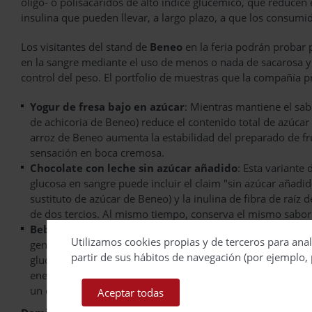
oligo- o polisacáridos de alto índice glucémico, que reducen 
insulina que pueden llevar, a largo plazo, a que los consum
Los visitantes del stand de
Beneo
en la feria podrán probar 
en la sangre mediante el uso de menos o nada de sacarosa y
control del peso. El portfolio de muestras que la compañía pr
Yogur de fresa bajo en azúcar
: Mientras mantiene el sabor
de achicoria de Beneo) reduce el contenido total de azúcar
arroz de Beneo aumenta la estabilidad del preparado de fr
sensación en boca cremosa.
Chocolate con leche sin azúcar añadido
: Esta variante
glucosa en sangre puede incluir el claim "sin azúcar añadid
sustituto de azúcar de Beneo) y la inulina de fibra de raíz 
de dos tercios. Al mismo tiempo, conserva el mismo sabor
Bebida isotónica no gaseosa de bajo índice glucémico
Utilizamos cookies propias y de terceros para anal
generación de Beneo), esta bebida deportiva de sabor a na
partir de sus hábitos de navegación (por ejemplo, 
glucémico y puede incluir en su envase el claim "bajo índi
energía de manera sostenida y equilibrada en forma de glu
un estilo de vida activo.
Aceptar todas