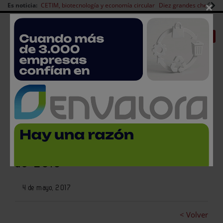
×
Es noticia:
CETIM, biotecnología y economía circular
Diez grandes chefs en 
Redes Sociales
|
|
Es noticia
CANAL EMPLEO
Login empresas
Registro
Hispack presenta en el mercado
europeo los ejes de su edición
de 2018
4 de mayo, 2017
< Volver