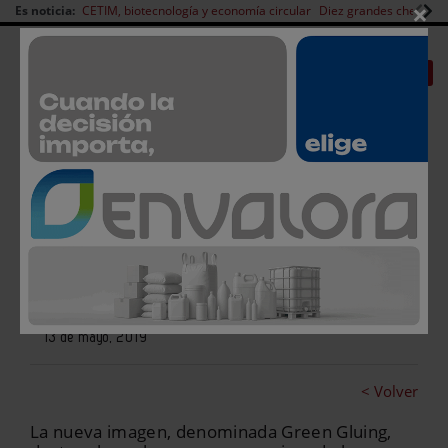
×
Es noticia:
CETIM, biotecnología y economía circular
Diez grandes chefs en 
Redes Sociales
|
|
Es noticia
CANAL EMPLEO
Login empresas
Registro
Robatech lanza su nuevo diseño
corporativo
13 de mayo, 2019
< Volver
La nueva imagen, denominada Green Gluing,