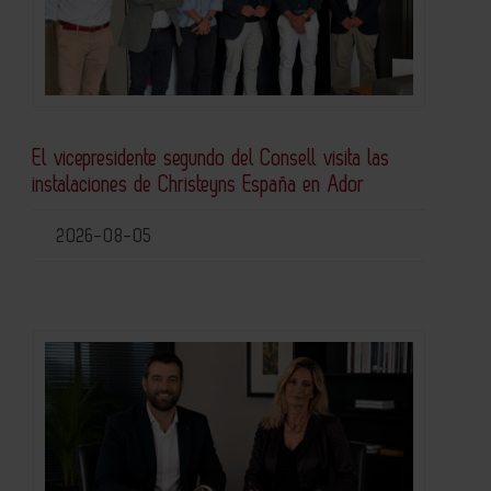
El vicepresidente segundo del Consell visita las
instalaciones de Christeyns España en Ador
2026-08-05