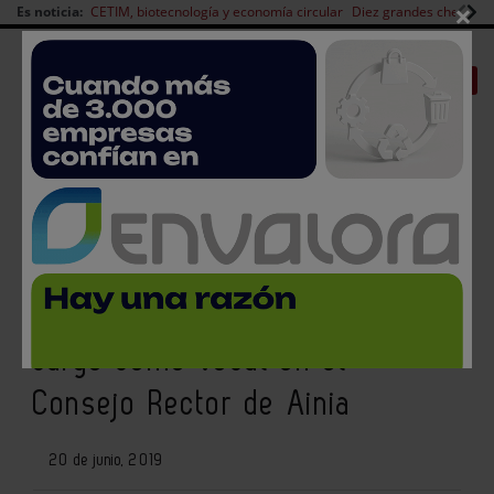
×
Es noticia:
CETIM, biotecnología y economía circular
Diez grandes chefs en 
Redes Sociales
|
|
Es noticia
CANAL EMPLEO
Login empresas
Registro
Mariam Burdeos, Directora
General de Cleanity, renueva su
cargo como vocal en el
Consejo Rector de Ainia
20 de junio, 2019