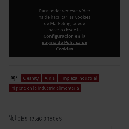
Para poder ver este Vídeo
ha de habilitar las Cookies
de Marketing, puede
hacerlo desde la
Configuración en la
página de Politíca de
Cookies
Tags:
Cleanity
Ainia
limpieza industrial
higiene en la industria alimentaria
Noticias relacionadas