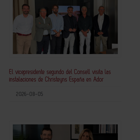
El vicepresidente segundo del Consell visita las
instalaciones de Christeyns España en Ador
2026-08-05