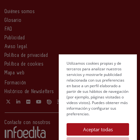
Quiénes somos
Glosario
FAQ
Publicidad
Aviso legal
Política de privacidad
Utilizamos cookies propias y de
Política de cookies
terceros para analizar nuestros
Mapa web
servicios y mostrarle publicidad
relacionada con sus preferencias
Formación
en base a un perfil elaborado a
partir de sus hábitos de navegación
Histórico de Newsletters
(por ejemplo, páginas visitadas o
videos vistos). Puedes obtener más
información y configurar sus
preferencias.
Contacte con nosotros
Aceptar todas