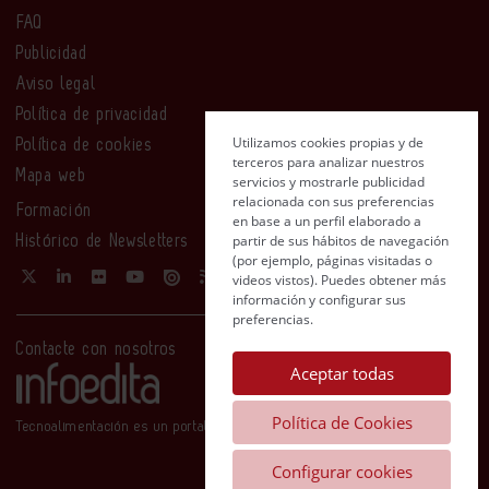
FAQ
Publicidad
Aviso legal
Política de privacidad
Utilizamos cookies propias y de
Política de cookies
terceros para analizar nuestros
Mapa web
servicios y mostrarle publicidad
relacionada con sus preferencias
Formación
en base a un perfil elaborado a
partir de sus hábitos de navegación
Histórico de Newsletters
(por ejemplo, páginas visitadas o
videos vistos). Puedes obtener más
información y configurar sus
preferencias.
Contacte con nosotros
Aceptar todas
Política de Cookies
Tecnoalimentación es un portal de Infoedita
Configurar cookies