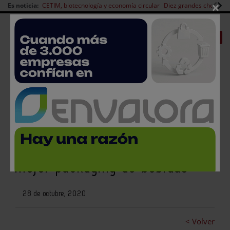
×
Es noticia:
CETIM, biotecnología y economía circular
Diez grandes chefs en 
Redes Sociales
|
|
Es noticia
CANAL EMPLEO
Login empresas
Registro
Gráficas Salnés recibe el
premio nacional Liderpack al
mejor packaging de bebidas
28 de octubre, 2020
< Volver