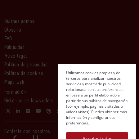
Quiénes somos
Glosario
FAQ
Publicidad
Aviso legal
Política de privacidad
Utilizamos cookies propias y de
Política de cookies
terceros para analizar nuestros
Mapa web
servicios y mostrarle publicidad
relacionada con sus preferencias
Formación
en base a un perfil elaborado a
partir de sus hábitos de navegación
Histórico de Newsletters
(por ejemplo, páginas visitadas o
videos vistos). Puedes obtener más
información y configurar sus
preferencias.
Contacte con nosotros
Aceptar todas