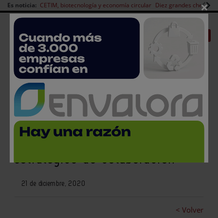
×
Es noticia:
CETIM, biotecnología y economía circular
Diez grandes chefs en 
Redes Sociales
|
|
Es noticia
CANAL EMPLEO
Login empresas
Registro
Betelgeux-Christeyns y
Aurratech firman un acuerdo
estratégico de colaboración
21 de diciembre, 2020
< Volver