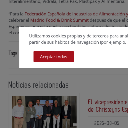
Interalimentario, Vidrala, Tetra Pak, Plastipak y Alimentaria.
“Para la
Federación Española de Industrias de Alimentación 
celebrar el
Madrid Food & Drink Summit
después de que el c
Esperemos que esta vuelta sea también síntoma del inicio de
el conjunto de la economía”, asegura
Mauricio García de Q
Utilizamos cookies propias y de terceros para anal
partir de sus hábitos de navegación (por ejemplo, 
Tags:
Federación de Industrias de Alimentación y Bebidas (
Aceptar todas
Noticias relacionadas
El vicepresidente
de Christeyns E
2026-08-05