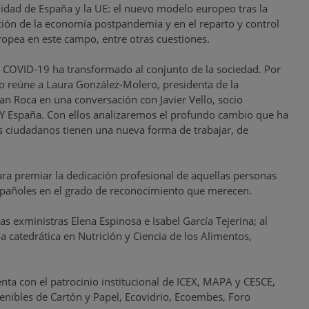
lidad de España y la UE: el nuevo modelo europeo tras la
cción de la economía postpandemia y en el reparto y control
europea en este campo, entre otras cuestiones.
 COVID-19 ha transformado al conjunto de la sociedad. Por
o reúne a Laura González-Molero, presidenta de la
oan Roca en una conversación con Javier Vello, socio
Y España. Con ellos analizaremos el profundo cambio que ha
s ciudadanos tienen una nueva forma de trabajar, de
ra premiar la dedicación profesional de aquellas personas
spañoles en el grado de reconocimiento que merecen.
las exministras Elena Espinosa e Isabel García Tejerina; al
a catedrática en Nutrición y Ciencia de los Alimentos,
ta con el patrocinio institucional de ICEX, MAPA y CESCE,
tenibles de Cartón y Papel, Ecovidrio, Ecoembes, Foro