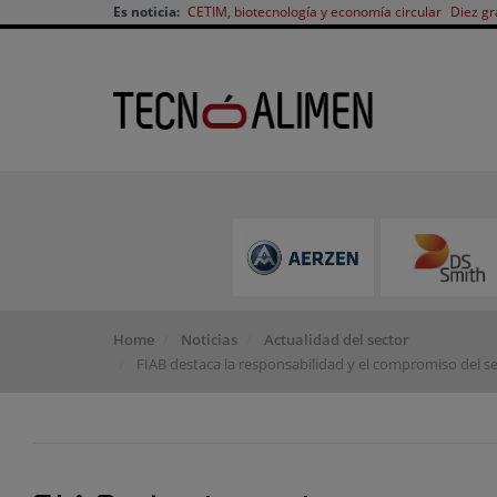
Es noticia:
CETIM, biotecnología y economía circular
Diez gr
Home
Noticias
Actualidad del sector
FIAB destaca la responsabilidad y el compromiso del se