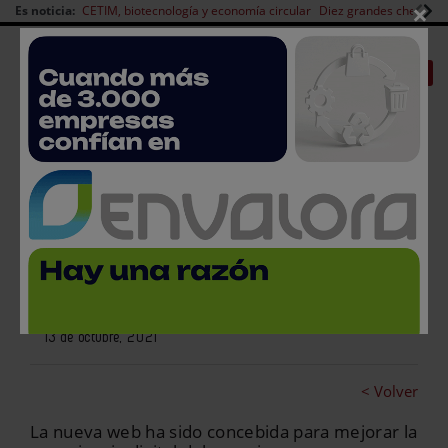
×
Es noticia:
CETIM, biotecnología y economía circular
Diez grandes chefs en 
Redes Sociales
|
|
Es noticia
CANAL EMPLEO
Login empresas
Registro
Grupo La Plana estrena nueva
web corporativa
13 de octubre, 2021
< Volver
La nueva web ha sido concebida para mejorar la