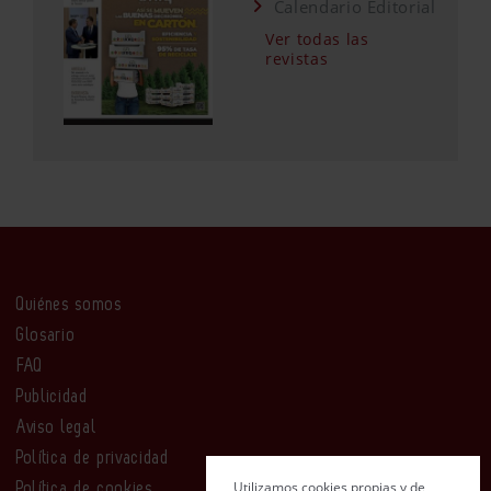
Calendario Editorial
Ver todas las
revistas
Quiénes somos
Glosario
FAQ
Publicidad
Aviso legal
Política de privacidad
Utilizamos cookies propias y de
Política de cookies