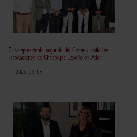
El vicepresidente segundo del Consell visita las
instalaciones de Christeyns España en Ador
2026-08-05