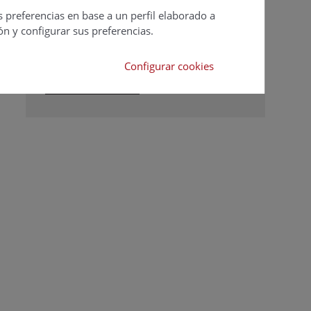
Suscripciones
s preferencias en base a un perfil elaborado a
Calendario
ón y configurar sus preferencias.
Editorial
Ver todas las
Configurar cookies
revistas