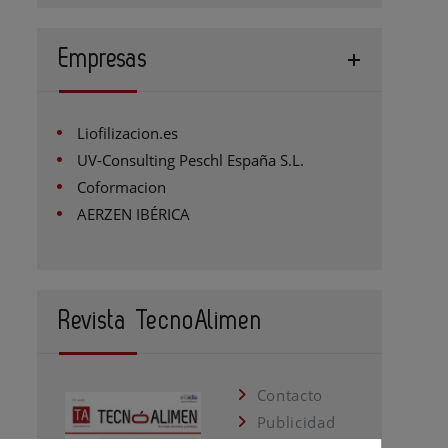
Empresas
Liofilizacion.es
UV-Consulting Peschl España S.L.
Coformacion
AERZEN IBÉRICA
Revista TecnoAlimen
Contacto
Publicidad