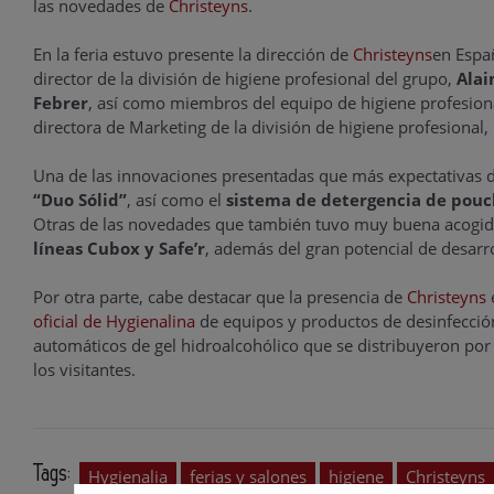
las novedades de
Christeyns
.
En la feria estuvo presente la dirección de
Christeyns
en Espa
director de la división de higiene profesional del grupo,
Alai
Febrer
, así como miembros del equipo de higiene profesion
directora de Marketing de la división de higiene profesional,
Una de las innovaciones presentadas que más expectativas d
“Duo Sólid”
, así como el
sistema de detergencia de pouc
Otras de las novedades que también tuvo muy buena acogida
líneas Cubox y Safe’r
, además del gran potencial de desarr
Por otra parte, cabe destacar que la presencia de
Christeyns
e
oficial de Hygienalina
de equipos y productos de desinfecci
automáticos de gel hidroalcohólico que se distribuyeron por 
los visitantes.
Tags:
Hygienalia
ferias y salones
higiene
Christeyns