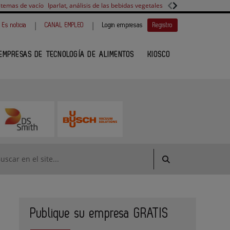
stemas de vacío
Iparlat, análisis de las bebidas vegetales
FANUC, colaboración 
|
|
Es noticia
CANAL EMPLEO
Login empresas
Registro
EMPRESAS DE TECNOLOGÍA DE ALIMENTOS
KIOSCO
Publique su empresa GRATIS