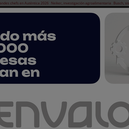
andes chefs en Auténtica 2026
Neiker, investigación agroalimentaria
Busch, si
NOTICIAS
PRODUCTOS
AGENDA
ARTÍCULOS
EMPRESAS PREMIUM
uesta por ´Eklipse´, un material pet que bloquea el 99% de la luz