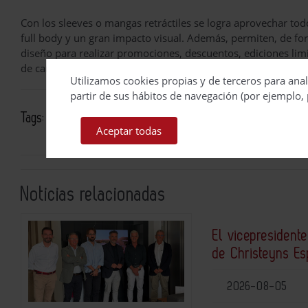
Con los sleeves o mangas retráctiles se logra aprovechar tod
full body y un gran impacto visual. Además, permiten, de fo
diseño para realizar promociones, descuentos, ediciones limit
de campañas descienden significativamente.
Utilizamos cookies propias y de terceros para anal
partir de sus hábitos de navegación (por ejemplo, 
Tags:
envases
Ovelar
Aceptar todas
Noticias relacionadas
El vicepresidente
de Christeyns E
2026-08-05