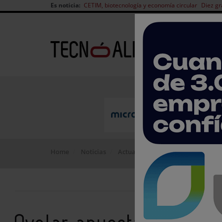
Es noticia:
CETIM, biotecnología y economía circular
Diez gr
Home
Noticias
Actualidad del sector
Ovelar ap