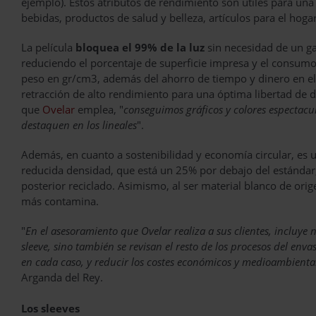
ejemplo). Estos atributos de rendimiento son útiles para un
bebidas, productos de salud y belleza, artículos para el hogar
La película
bloquea el 99% de la luz
sin necesidad de un ga
reduciendo el porcentaje de superficie impresa y el consumo 
peso en gr/cm3, además del ahorro de tiempo y dinero en el
retracción de alto rendimiento para una óptima libertad de di
que
Ovelar
emplea, "
conseguimos gráficos y colores espectacul
destaquen en los lineales
".
Además, en cuanto a sostenibilidad y economía circular, es 
reducida densidad, que está un 25% por debajo del estándar, y
posterior reciclado. Asimismo, al ser material blanco de orige
más contamina.
"
En el asesoramiento que Ovelar realiza a sus clientes, incluye n
sleeve, sino también se revisan el resto de los procesos del en
en cada caso, y reducir los costes económicos y medioambiental
Arganda del Rey.
Los sleeves