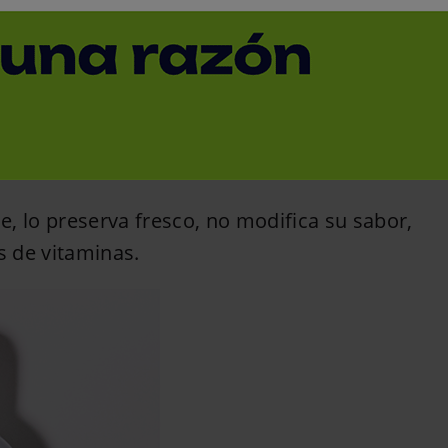
ipse´, un material pet
la luz
< Volver
se, lo preserva fresco, no modifica su sabor,
s de vitaminas.