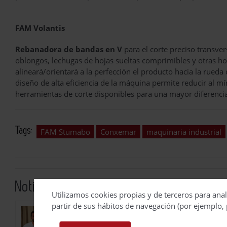
FAM Volantis
Rebanadora de bandas en V
para el corte preciso transve
oblongos, lechugas de hojas sueltas comprimibles y otras ho
alineará/orientará a la perfección el producto hacia la rueda
diseño de alta eficiencia de la máquina permite reducir al mí
herramientas de corte disponibles para una mayor diferenciac
Tags:
FAM Stumabo
Conxemar
maquinaria industrial
Noticias relacionadas
Utilizamos cookies propias y de terceros para anal
partir de sus hábitos de navegación (por ejemplo, 
El vicepresidente