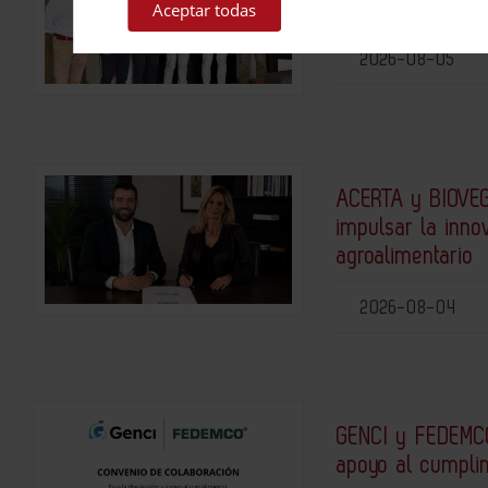
de Christeyns E
Aceptar todas
2026-08-05
ACERTA y BIOVEG
impulsar la inno
agroalimentario
2026-08-04
GENCI y FEDEMCO
apoyo al cumpli