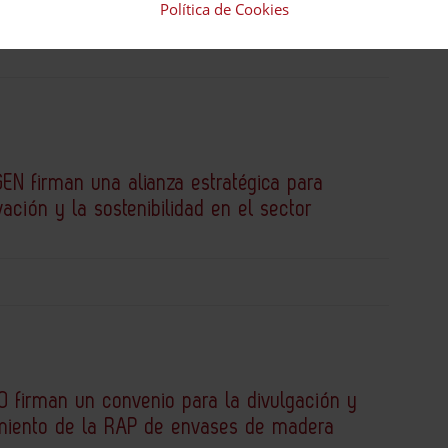
spaña en Ador
Política de Cookies
EN firman una alianza estratégica para
vación y la sostenibilidad en el sector
 firman un convenio para la divulgación y
miento de la RAP de envases de madera