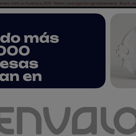
andes chefs en Auténtica 2026
Neiker, investigación agroalimentaria
Busch, si
NOTICIAS
PRODUCTOS
AGENDA
ARTÍCULOS
EMPRESAS PREMIUM
abo presentará dos nuevas máquinas en Conxemar 2022