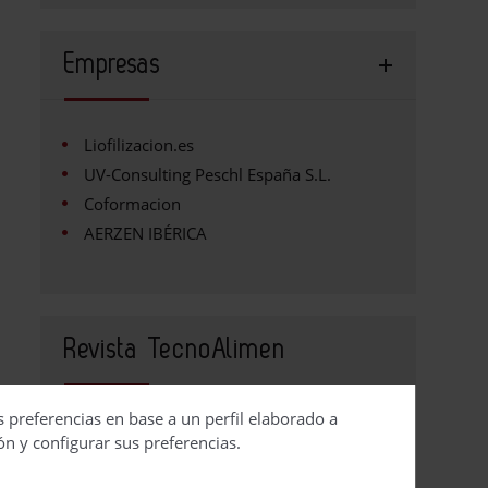
Empresas
Liofilizacion.es
UV-Consulting Peschl España S.L.
Coformacion
AERZEN IBÉRICA
Revista TecnoAlimen
s preferencias en base a un perfil elaborado a
Contacto
ón y configurar sus preferencias.
Publicidad