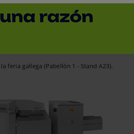
á dos nuevas máquinas
< Volver
a feria gallega (Pabellón 1 - Stand A23).