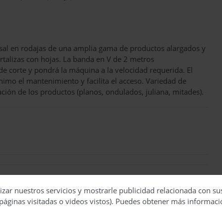
rsal en rodajas de una amplia gama de productos alargados y
rtalizas con hojas. La banda en V de 2 metros
 de corte y pondrá la máquina a la velocidad requerida. El
nimo el mantenimiento y facilita el acceso. Variedad de
ión de los productos (planos, ondulados, juliana, mitades).
izar nuestros servicios y mostrarle publicidad relacionada con su
páginas visitadas o videos vistos). Puedes obtener más informaci
 segundo del Consell visita las instalaciones