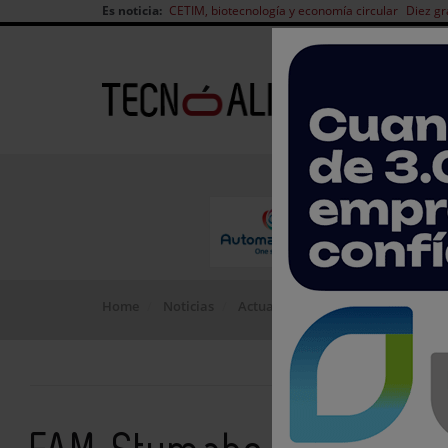
Es noticia:
CETIM, biotecnología y economía circular
Diez gr
Home
Noticias
Actualidad del sector
FAM Stum