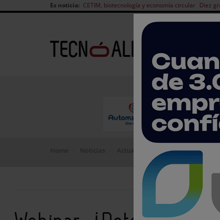
Es noticia:
CETIM, biotecnología y economía circular
Diez gr
Home
Noticias
Actualidad del sector
Webinar: 