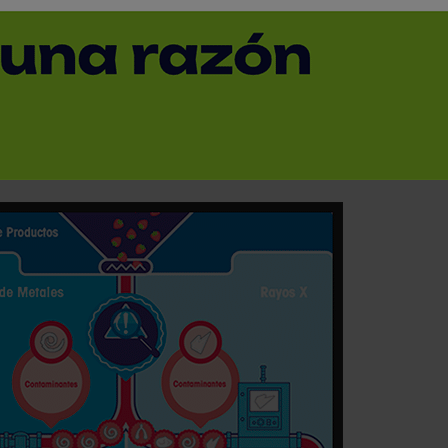
 metales o Rayos X?
< Volver
el 7 de febrero a las 10 horas.