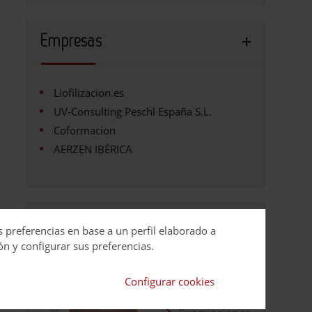
Empresas
Liofilizacion.es
UV-Consulting Peschl España S.L.
Coformacion
AERZEN IBÉRICA
Revista TecnoAlimen
s preferencias en base a un perfil elaborado a
ón y configurar sus preferencias.
Contacto
Configurar cookies
Publicidad