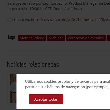
Será presentado por Levi Corbacho, Product Manager de Dete
febrero a las 10:00 hs CET. Duración: 1 hora
Inscríbete en:
https://www.mt.com/es/es/home/events/live-
Tags:
Mettler Toledo
webinar
detección de metales
Noticias relacionadas
El vicepresidente
Utilizamos cookies propias y de terceros para anal
de Christeyns E
partir de sus hábitos de navegación (por ejemplo, 
2026-08-05
Aceptar todas