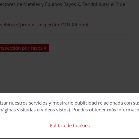
ctores de Metales y Equipos Rayos X. Tendrá lugar el 7 de
webinars/product-inspection/MD-XR.html
inspección por rayos X
 segundo del Consell visita las instalaciones
izar nuestros servicios y mostrarle publicidad relacionada con su
spaña en Ador
páginas visitadas o videos vistos). Puedes obtener más informaci
Política de Cookies