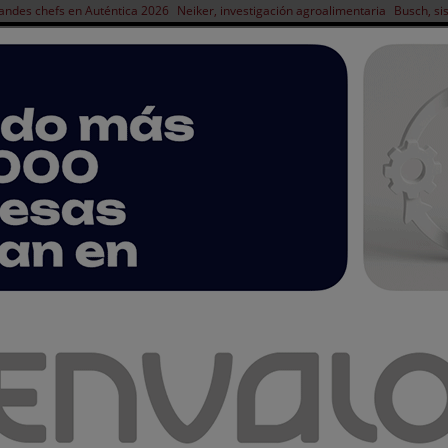
andes chefs en Auténtica 2026
Neiker, investigación agroalimentaria
Busch, si
NOTICIAS
PRODUCTOS
AGENDA
ARTÍCULOS
EMPRESAS PREMIUM
¿Detección de metales o Rayos X?