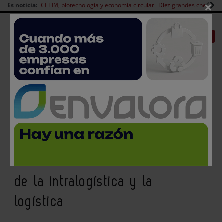
×
Es noticia:
CETIM, biotecnología y economía circular
Diez grandes chefs en 
Redes Sociales
|
|
Es noticia
CANAL EMPLEO
Login empresas
Registro
Robots móviles y autónomos,
la solución tecnológica que
resolverá las nuevas demandas
de la intralogística y la
logística