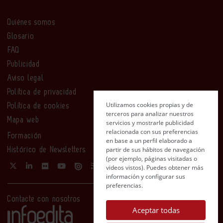
Quiénes somos
Glosario
FAQ
Publicidad
Aviso legal
Política de privacidad
Utilizamos cookies propias y de
Política de cookies
terceros para analizar nuestros
Mapa web
servicios y mostrarle publicidad
relacionada con sus preferencias
Formación
en base a un perfil elaborado a
partir de sus hábitos de navegación
Histórico de Newsletters
(por ejemplo, páginas visitadas o
videos vistos). Puedes obtener más
información y configurar sus
preferencias.
Contacte con nosotros
Aceptar todas