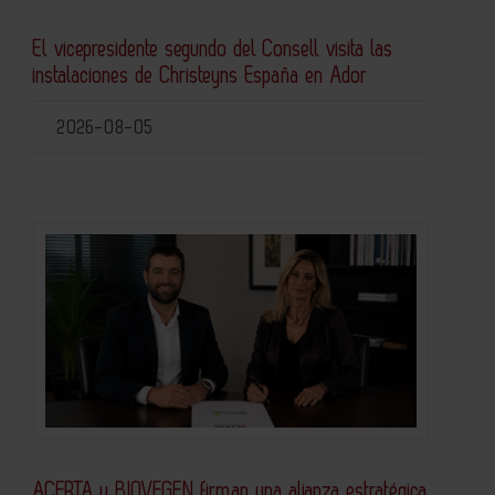
El vicepresidente segundo del Consell visita las
instalaciones de Christeyns España en Ador
2026-08-05
ACERTA y BIOVEGEN firman una alianza estratégica