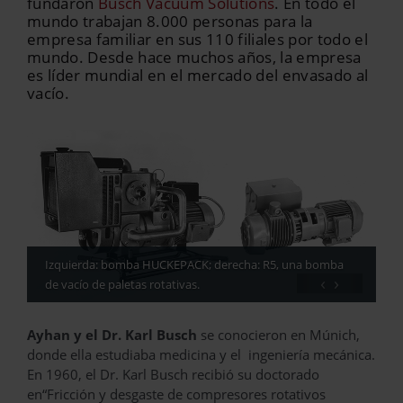
fundaron
Busch Vacuum Solutions
. En todo el
mundo trabajan 8.000 personas para la
empresa familiar en sus 110 filiales por todo el
mundo. Desde hace muchos años, la empresa
es líder mundial en el mercado del envasado al
vacío.
Izquierda: bomba HUCKEPACK; derecha: R5, una bomba
‹
›
de vacío de paletas rotativas.
Ayhan y el Dr. Karl Busch
se conocieron en Múnich,
donde ella estudiaba medicina y el ingeniería mecánica.
En 1960, el Dr. Karl Busch recibió su doctorado
en“Fricción y desgaste de compresores rotativos