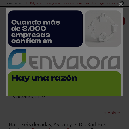
×
Es noticia:
CETIM, biotecnología y economía circular
Diez grandes chefs en 
Redes Sociales
|
|
Es noticia
CANAL EMPLEO
Login empresas
Registro
Busch Vacuum Solutions
cumple 60 años
5 de octubre, 2023
< Volver
Hace seis décadas, Ayhan y el Dr. Karl Busch