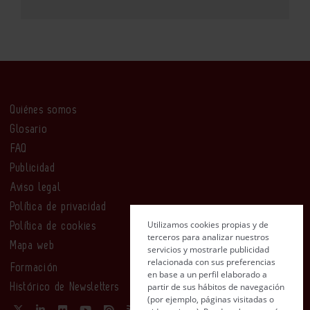
Quiénes somos
Glosario
FAQ
Publicidad
Aviso legal
Política de privacidad
Utilizamos cookies propias y de
Política de cookies
terceros para analizar nuestros
Mapa web
servicios y mostrarle publicidad
relacionada con sus preferencias
Formación
en base a un perfil elaborado a
partir de sus hábitos de navegación
Histórico de Newsletters
(por ejemplo, páginas visitadas o