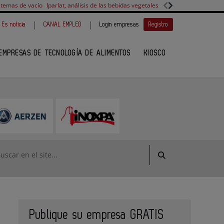
stemas de vacío
Iparlat, análisis de las bebidas vegetales
FANUC, colaboración 
|
|
Es noticia
CANAL EMPLEO
Login empresas
Registro
EMPRESAS DE TECNOLOGÍA DE ALIMENTOS
KIOSCO
Publique su empresa GRATIS