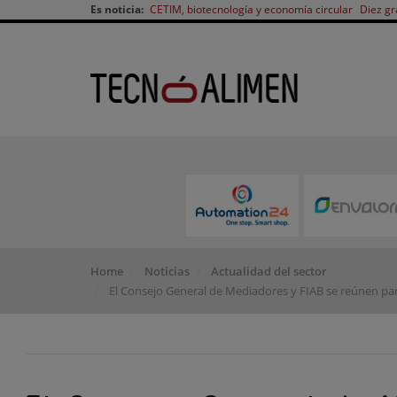
Es noticia:
CETIM, biotecnología y economía circular
Diez gr
Home
Noticias
Actualidad del sector
El Consejo General de Mediadores y FIAB se reúnen par