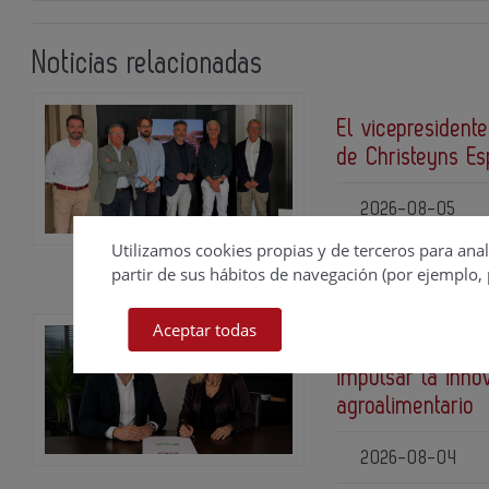
Noticias relacionadas
El vicepresidente
de Christeyns E
2026-08-05
Utilizamos cookies propias y de terceros para anal
partir de sus hábitos de navegación (por ejemplo, 
Aceptar todas
ACERTA y BIOVEG
impulsar la inno
agroalimentario
2026-08-04