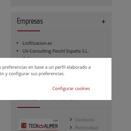
Empresas
Liofilizacion.es
UV-Consulting Peschl España S.L.
Coformacion
AERZEN IBÉRICA
s preferencias en base a un perfil elaborado a
ón y configurar sus preferencias.
Configurar cookies
Revista TecnoAlimen
Contacto
Publicidad