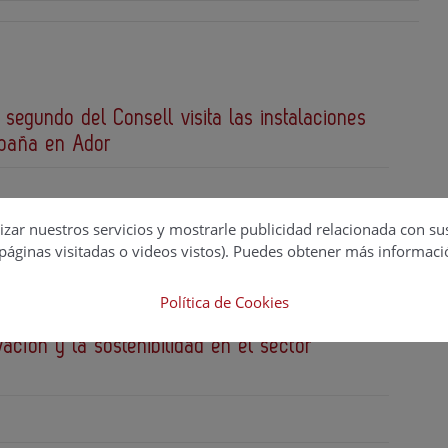
 segundo del Consell visita las instalaciones
spaña en Ador
izar nuestros servicios y mostrarle publicidad relacionada con su
páginas visitadas o videos vistos). Puedes obtener más informaci
Política de Cookies
EN firman una alianza estratégica para
vación y la sostenibilidad en el sector