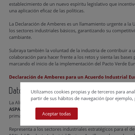
establecimiento de un nuevo espíritu legislativo que incenti
una aplicación eficaz de las políticas.
La Declaración de Amberes es un llamamiento urgente a la U
los sectores industriales básicos, garantizando su competitivi
cambiante.
Subraya también la voluntad de la industria de contribuir a
colaboración para hacer frente a los retos y sienta las bases
marcando el inicio de la implementación del Pacto Verde Eu
Declaración de Amberes para un Acuerdo Industrial E
Datos clave de la Alianza
Utilizamos cookies propias y de terceros para anal
partir de sus hábitos de navegación (por ejemplo, 
La Alianza por la Competitividad de la Industria Española es
ASPAPEL
(papel),
FEIQUE
(química y farmacia),
FIAB
(aliment
Aceptar todas
primas minerales),
SERNAUTO
(componentes de automoció
Representa a los sectores industriales estratégicos para el 