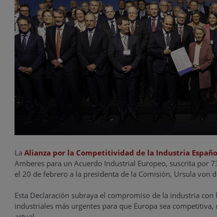
La
Alianza por la Competitividad de la Industria Españo
Amberes para un Acuerdo Industrial Europeo, suscrita por 73 
el 20 de febrero a la presidenta de la Comisión, Ursula von 
Esta Declaración subraya el compromiso de la industria con 
industriales más urgentes para que Europa sea competitiva, 
actual.