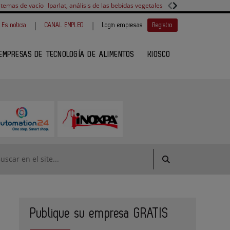
stemas de vacío
Iparlat, análisis de las bebidas vegetales
FANUC, colaboración 
|
|
Es noticia
CANAL EMPLEO
Login empresas
Registro
EMPRESAS DE TECNOLOGÍA DE ALIMENTOS
KIOSCO
Publique su empresa GRATIS