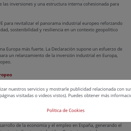
ve las inversiones y una estructura interna cohesionada para
E para revitalizar el panorama industrial europeo reforzando
dad, sostenibilidad y resiliencia en un contexto geopolítico
 una Europa más fuerte. La Declaración supone un esfuerzo de
 para un relanzamiento de la inversión industrial en Europa,
ropeo.
uropeo
izar nuestros servicios y mostrarle publicidad relacionada con su
páginas visitadas o videos vistos). Puedes obtener más informaci
tá constituida por
ANFAC
(automoción),
AOP
(refino),
ación y bebidas),
OFICEMEN
(cemento),
PRIMIGEA
(materias
Política de Cookies
n) y
UNESID
(siderurgia).
desarrollo de la economía y el empleo en España, generando el