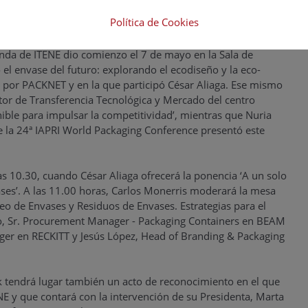
Política de Cookies
nda de ITENE dio comienzo el 7 de mayo en la Sala de
l envase del futuro: explorando el ecodiseño y la eco-
a por PACKNET y en la que participó César Aliaga. Ese mismo
ector de Transferencia Tecnológica y Mercado del centro
ible para impulsar la competitividad’, mientras que Nuria
e la 24ª IAPRI World Packaging Conference presentó este
s 10.30, cuando César Aliaga ofrecerá la ponencia ‘A un solo
es’. A las 11.00 horas, Carlos Monerris moderará la mesa
o de Envases y Residuos de Envases. Estrategias para el
o, Sr. Procurement Manager - Packaging Containers en BEAM
ger en RECKITT y Jesús López, Head of Branding & Packaging
k tendrá lugar también un acto de reconocimiento en el que
NE y que contará con la intervención de su Presidenta, Marta