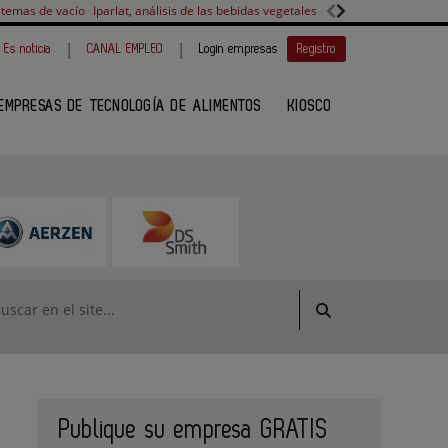
stemas de vacío
Iparlat, análisis de las bebidas vegetales
FANUC, colaboración 
|
|
Es noticia
CANAL EMPLEO
Login empresas
Registro
EMPRESAS DE TECNOLOGÍA DE ALIMENTOS
KIOSCO
Publique su empresa GRATIS