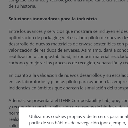
de su historia.
Soluciones innovadoras para la industria
Entre los avances y servicios que mostrará se incluyen el des
optimización de packaging y el escalado piloto de nuevos des
desarrollo de nuevos materiales de envase sostenibles con p
valorización de residuos de envases. Asimismo, dará a conoce
reutilización o compostabilidad, introducir material reciclado
carbono y mejorar los procesos de recogida, separación y re
En cuanto a la validación de nuevos desarrollos y su escalado
en sus laboratorios y plantas piloto para ayudar a las empres
incidencias en ámbitos que abarcan la simulación del transpo
Además, se presentará el ITENE Compostability Lab, que, co
y reconocido para la realización de ensayos de biodegradaci
normas americanas, europeas y australianas. Estos laborato
Utilizamos cookies propias y de terceros para anal
realizar pruebas de compostabilidad en cuatro etapas: caract
partir de sus hábitos de navegación (por ejemplo, 
calidad del compost.