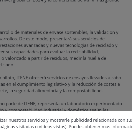
arrollo de materiales de envase sostenibles, la validación y
arrollos. De este modo, presentará sus servicios de
restaciones avanzadas y nuevas tecnologías de reciclado y
r sus capacidades para evaluar la reciclabilidad,
 o valorizado a partir de residuos, medir la huella de
ciclado.
 piloto, ITENE ofrecerá servicios de ensayos llevados a cabo
as en el cumplimiento legislativo y la reducción de costes e
rte, la seguridad alimentaria y la compostabilidad.
mo parte de ITENE, representa un laboratorio experimentado
ón y compostabilidad industrial y doméstica según las
rios de compostabilidad están actualmente acreditados para
izar nuestros servicios y mostrarle publicidad relacionada con su
erización de materiales, biodegradación, desintegración y
páginas visitadas o videos vistos). Puedes obtener más informaci