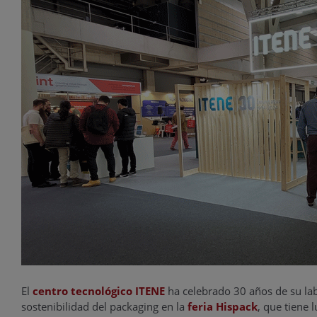
El
centro tecnológico ITENE
ha celebrado 30 años de su lab
sostenibilidad del packaging en la
feria Hispack
, que tiene 