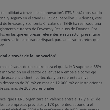
ostenibilidad a través de la innovación‘, ITENE está mostrando
onal y seguro en el stand B 172 del pabellón 2. Además, este
ad de Envases y Economía Circular de ITENE ha realizado una
 Reglamento europeo de Envases y Residuos de Envases. Por
alks, en las que empresas referentes en su sector presentarán
erentes sesiones durante Hispack para analizar los retos que
ar.
idad a través de la innovación’
ltimas décadas de un centro para el que la I+D supone el 85%
 la innovación en el sector del envase y embalaje como eje
e excelencia científico-técnica y un referente a nivel
e un despacho de 20 m2 en más de 12.000 m2 de instalaciones
 de sus más de 203 profesionales.
ce, que ITENE organizará en Valencia entre el 17 y el 21 de
ales de empresas previstos y 173 ponentes, supondrá el
a nivel global en 2024 y la conferencia de IAPRI más grande