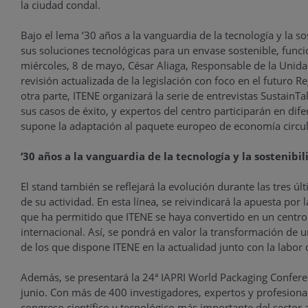
la ciudad condal.
Bajo el lema ’30 años a la vanguardia de la tecnología y la s
sus soluciones tecnológicas para un envase sostenible, funci
miércoles, 8 de mayo, César Aliaga, Responsable de la Unid
revisión actualizada de la legislación con foco en el futuro
otra parte, ITENE organizará la serie de entrevistas SustainT
sus casos de éxito, y expertos del centro participarán en dif
supone la adaptación al paquete europeo de economía circul
‘30 años a la vanguardia de la tecnología y la sostenibil
El stand también se reflejará la evolución durante las tres ú
de su actividad. En esta línea, se reivindicará la apuesta por
que ha permitido que ITENE se haya convertido en un centro d
internacional. Así, se pondrá en valor la transformación d
de los que dispone ITENE en la actualidad junto con la labor
Además, se presentará la 24ª IAPRI World Packaging Conferen
junio. Con más de 400 investigadores, expertos y profesion
congreso científico y tecnológico más importante del sector 