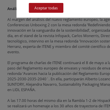
Aceptar todas
Análisis de los nuevos retos legislativos
Al margen del análisis del nuevo reglamento europeo, la age
Conferencias Unboxing 2 con la mesa redonda ’Redefiniendo e
innovación en la vanguardia de la sostenibilidad’, organizad
día, en el stand de la revista Infopack, Carlos Monerris, Dir
tecnológico, intervino en la mesa redonda ‘Innovación sosten
Herranz, experta de ITENE y miembro del comité científico d
evento.
El programa de charlas de ITENE continuará el 8 de mayo a la
paso del Reglamento europeo de envases y residuos de envas
redonda ‘Avances hacia la publicación del Reglamento Europe
2025-2030-2035-2040´. En ella, participarán Alberto Lozan
SUNTORY, Alejandra Navarro, Sustainability Packaging Mana
en LIDL ESPAÑA.
A las 17.00 horas del mismo día en la Rambla 1-2 de Hispac
se realizará un homenaje a los 30 años de trayectoria de ITE