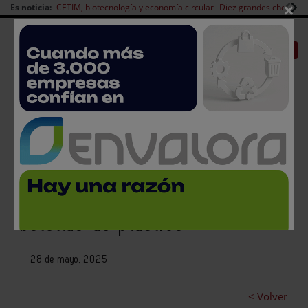
×
Es noticia:
CETIM, biotecnología y economía circular
Diez grandes chefs en 
Redes Sociales
|
|
Es noticia
CANAL EMPLEO
Login empresas
Registro
Las empresas de bebidas ante
el desafío normativo en las
botellas de plástico
28 de mayo, 2025
< Volver