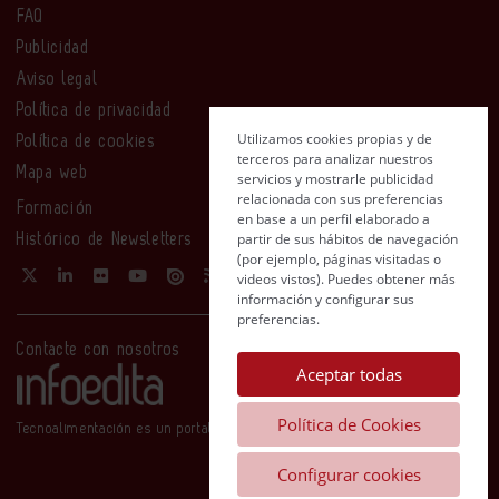
FAQ
Publicidad
Aviso legal
Política de privacidad
Utilizamos cookies propias y de
Política de cookies
terceros para analizar nuestros
Mapa web
servicios y mostrarle publicidad
relacionada con sus preferencias
Formación
en base a un perfil elaborado a
partir de sus hábitos de navegación
Histórico de Newsletters
(por ejemplo, páginas visitadas o
videos vistos). Puedes obtener más
información y configurar sus
preferencias.
Contacte con nosotros
Aceptar todas
Política de Cookies
Tecnoalimentación es un portal de Infoedita
Configurar cookies